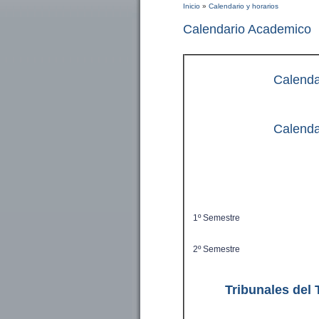
Inicio
»
Calendario y horarios
Se encuentra usted aq
Calendario Academico
Calenda
Calenda
1º Semestre
2º Semestre
Tribunales del 