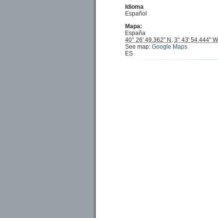
Idioma
Español
Mapa:
España
40° 26' 49.362" N
,
3° 43' 54.444" W
See map:
Google Maps
ES