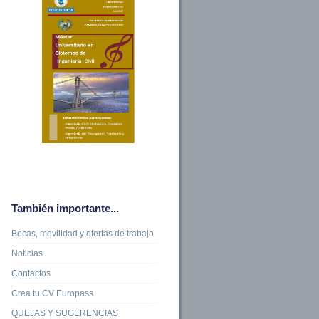
También importante...
Becas, movilidad y ofertas de trabajo
Noticias
Contactos
Crea tu CV Europass
QUEJAS Y SUGERENCIAS