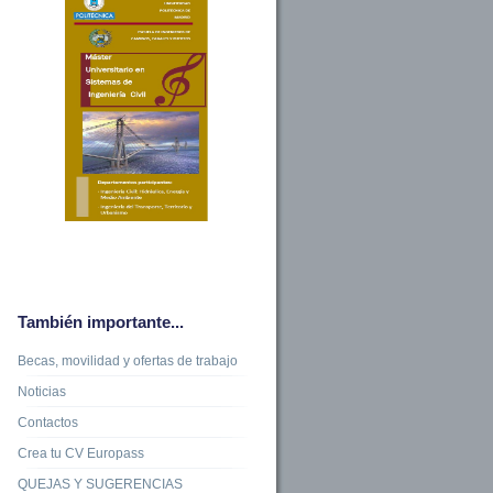
También importante...
Becas, movilidad y ofertas de trabajo
Noticias
Contactos
Crea tu CV Europass
QUEJAS Y SUGERENCIAS