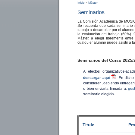
Inicio
»
Máster
Se encuentra usted aq
Seminarios
La Comisión Académica de MUSIC i
Se recuerda que cada seminario 
trabajo a desarrollar por el alumno
la evaluación del trabajo (60%).
Máster, a elegir libremente entr
cualquier alumno puede asistir a t
Seminarios del Curso 2025/
A efectos organizativos-aca
descargar aquí
.
En dicho f
consideren, debiendo entregarl
o bien enviarla firmada a:
ges
seminario elegido.
Titulo
Pr