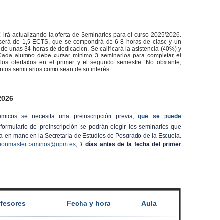
uí
rá actualizando la oferta de Seminarios para el curso 2025/2026.
será de 1,5 ECTS, que se compondrá de 6-8 horas de clase y un
 de unas 34 horas de dedicación. Se calificará la asistencia (40%) y
 Cada alumno debe cursar mínimo 3 seminarios para completar el
e los ofertados en el primer y el segundo semestre. No obstante,
antos seminarios como sean de su interés.
2026
démicos se necesita una preinscripción previa,
que se puede
ormulario de preinscripción se podrán elegir los seminarios que
a en mano en la Secretaría de Estudios de Posgrado de la Escuela,
tionmaster.caminos@upm.es
,
7 días antes de la fecha del primer
ofesores
Fecha y hora
Aula