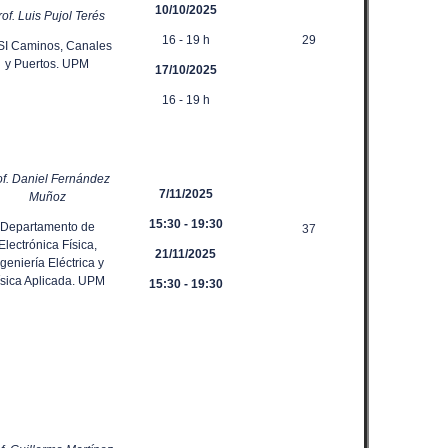
10/10/2025
of. Luis Pujol Terés
16 - 19 h
29
SI Caminos, Canales
y Puertos. UPM
17/10/2025
16 - 19 h
of. Daniel Fernández
7/11/2025
Muñoz
15:30 - 19:30
Departamento de
37
Electrónica Física,
21/11/2025
ngeniería Eléctrica y
ísica Aplicada. UPM
15:30 - 19:30