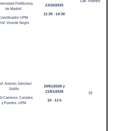
Lab. Puertos
versidad Politécnica
23/10/2025
de Madrid
11:30 - 14:30
Coordinador UPM:
rof. Vicente Negro
of. Antonio Sánchez
20/01/2026
y
Soliño
21/01/2026
29
SI Caminos, Canales
10 - 13 h
y Puertos. UPM