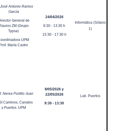
 José Antonio Ramos
García
24/04/2026
irector General de
Informática (Sótano
Rauros ZM (Grupo
9:30 - 13:30 h
1)
Typsa)
15:30 - 17:30 h
oordinadora UPM:
Prof. María Castro
8/05/2026 y
f. Nerea Portillo Juan
22/05/2026
Lab. Puertos
SI Caminos, Canales
9:30 - 13:30
y Puertos. UPM