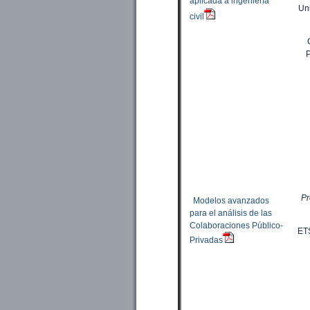
aplicada a ingeniería
Uni
civil
P
Pr
Modelos avanzados
para el análisis de las
Colaboraciones Público-
ET
Privadas