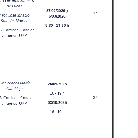
f. Guillermo Martínez
de Lucas
27/02/2026
y
37
Prof. José Ignacio
6/03/2026
Sarasúa Moreno
9:30 - 13:30 h
SI Caminos, Canales
y Puertos. UPM
Prof. Araceli Martín
26/09/2025
Candilejo
16 - 19 h
37
SI Caminos, Canales
03/10/2025
y Puertos. UPM
16 - 19 h