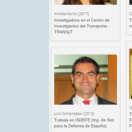
Andrea Alonso [2017]
S
Investigadora en el Centro de
T
Investigacion del Transporte -
m
TRANSyT.
G
Julio Comendador [2015]
T
Trabaja en ISDEFE (Ing. de Sist.
F
para la Defensa de España).
F