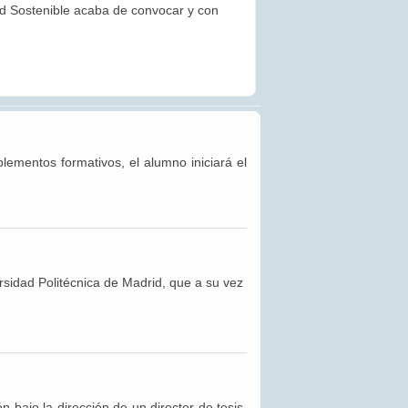
ad Sostenible acaba de convocar y con
ementos formativos, el alumno iniciará el
ersidad Politécnica de Madrid, que a su vez
n bajo la dirección de un director de tesis,