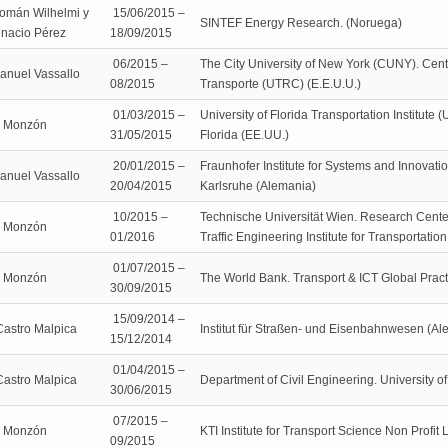
omán Wilhelmi y
15/06/2015 –
SINTEF Energy Research. (Noruega)
gnacio Pérez
18/09/2015
06/2015 –
The City University of New York (CUNY). Cent
anuel Vassallo
08/2015
Transporte (UTRC) (E.E.U.U.)
01/03/2015 –
University of Florida Transportation Institute 
s Monzón
31/05/2015
Florida (EE.UU.)
20/01/2015 –
Fraunhofer Institute for Systems and Innovati
anuel Vassallo
20/04/2015
Karlsruhe (Alemania)
10/2015 –
Technische Universität Wien. Research Cente
s Monzón
01/2016
Traffic Engineering Institute for Transportation
01/07/2015 –
s Monzón
The World Bank. Transport & ICT Global Pract
30/09/2015
15/09/2014 –
Castro Malpica
Institut für Straßen- und Eisenbahnwesen (Al
15/12/2014
01/04/2015 –
Castro Malpica
Department of Civil Engineering. University o
30/06/2015
07/2015 –
s Monzón
KTI Institute for Transport Science Non Profit 
09/2015