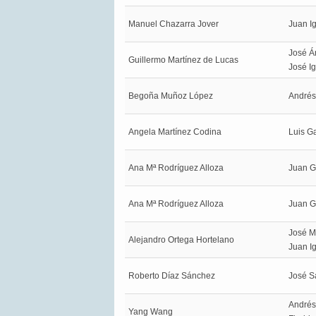
Manuel Chazarra Jover
Juan I
José Á
Guillermo Martínez de Lucas
José I
Begoña Muñoz López
André
Angela Martínez Codina
Luis G
Ana Mª Rodríguez Alloza
Juan G
Ana Mª Rodríguez Alloza
Juan G
José M
Alejandro Ortega Hortelano
Juan I
Roberto Díaz Sánchez
José S
Andrés
Yang Wang