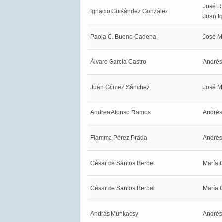
José R
Ignacio Guisández González
Juan I
Paola C. Bueno Cadena
José M
Álvaro García Castro
André
Juan Gómez Sánchez
José M
Andrea Alonso Ramos
André
Fiamma Pérez Prada
André
César de Santos Berbel
María 
César de Santos Berbel
María 
András Munkacsy
André