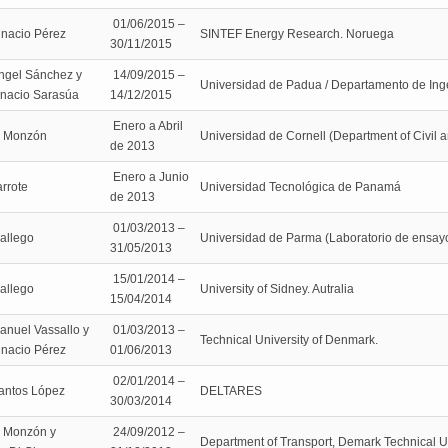
01/06/2015 –
gnacio Pérez
SINTEF Energy Research. Noruega
30/11/2015
ngel Sánchez y
14/09/2015 –
Universidad de Padua / Departamento de Ingeni
gnacio Sarasúa
14/12/2015
Enero a Abril
s Monzón
Universidad de Cornell (Department of Civil 
de 2013
Enero a Junio
arrote
Universidad Tecnológica de Panamá
de 2013
01/03/2013 –
allego
Universidad de Parma (Laboratorio de ensayo 
31/05/2013
15/01/2014 –
allego
University of Sidney. Autralia
15/04/2014
anuel Vassallo y
01/03/2013 –
Technical University of Denmark.
gnacio Pérez
01/06/2013
02/01/2014 –
antos López
DELTARES
30/03/2014
 Monzón y
24/09/2012 –
Department of Transport, Demark Technical Un