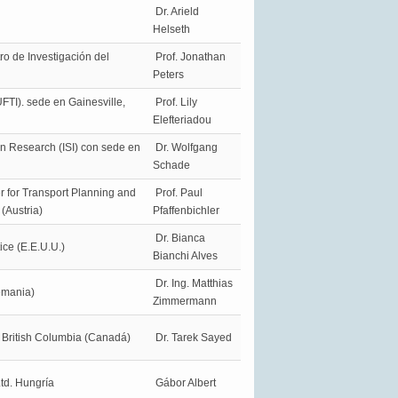
Dr. Arield
Helseth
ro de Investigación del
Prof. Jonathan
Peters
(UFTI). sede en Gainesville,
Prof. Lily
Elefteriadou
on Research (ISI) con sede en
Dr. Wolfgang
Schade
r for Transport Planning and
Prof. Paul
 (Austria)
Pfaffenbichler
Dr. Bianca
ice (E.E.U.U.)
Bianchi Alves
Dr. Ing. Matthias
emania)
Zimmermann
f British Columbia (Canadá)
Dr. Tarek Sayed
Ltd. Hungría
Gábor Albert