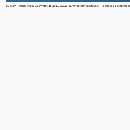
Built by Patricia Rico. Copyright � 2011 www1.caminos.upm.es/music/. Todos los derechos 