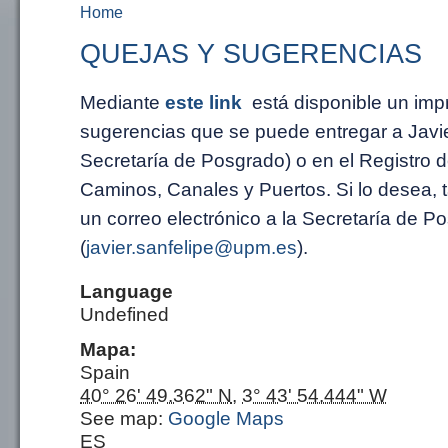
Home
You are here
QUEJAS Y SUGERENCIAS
Mediante
este link
está disponible un imp
sugerencias que se puede entregar a Javie
Secretaría de Posgrado) o en el Registro d
Caminos, Canales y Puertos. Si lo desea,
un correo electrónico a la Secretaría de P
(
javier.sanfelipe@upm.es
).
Language
Undefined
Mapa:
Spain
40° 26' 49.362" N
,
3° 43' 54.444" W
See map:
Google Maps
ES