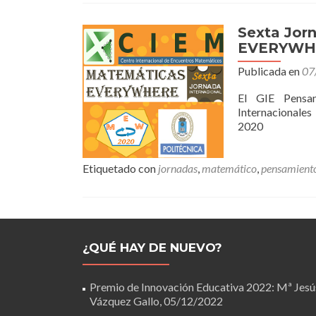
Sexta Jor
EVERYWH
Publicada en
07
El GIE Pensam
Internacionales
2020
Etiquetado con
jornadas
,
matemático
,
pensamient
¿QUÉ HAY DE NUEVO?
Premio de Innovación Educativa 2022: Mª Jesú
Vázquez Gallo,
05/12/2022