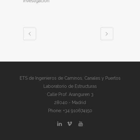
Investigación
ETS de Ingenieros de Caminos, Canales y Puertos
Laboratorio de Estructuras
Calle Prof. Aranguren 3
28040 - Madrid
Phone: +34 910674150