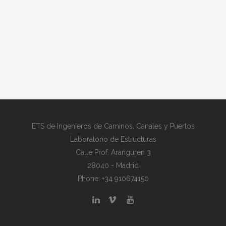
ETS de Ingenieros de Caminos, Canales y Puertos
Laboratorio de Estructuras
Calle Prof. Aranguren 3
28040 - Madrid
Phone: +34 910674150