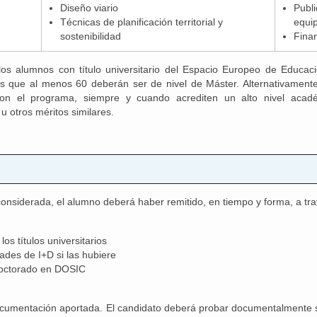
Diseño viario
Publi
Técnicas de planificación territorial y
equi
sostenibilidad
Finan
s alumnos con título universitario del Espacio Europeo de Educaci
 que al menos 60 deberán ser de nivel de Máster. Alternativamente
con el programa, siempre y cuando acrediten un alto nivel acad
 u otros méritos similares.
onsiderada, el alumno deberá haber remitido, en tiempo y forma, a trav
os títulos universitarios
ades de I+D si las hubiere
 doctorado en DOSIC
ocumentación aportada. El candidato deberá probar documentalmente su