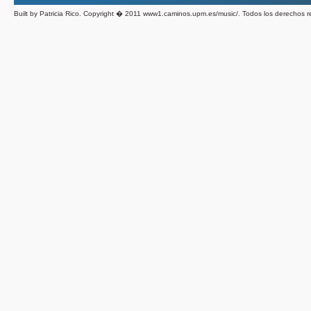
Built by Patricia Rico. Copyright � 2011 www1.caminos.upm.es/music/. Todos los derechos 