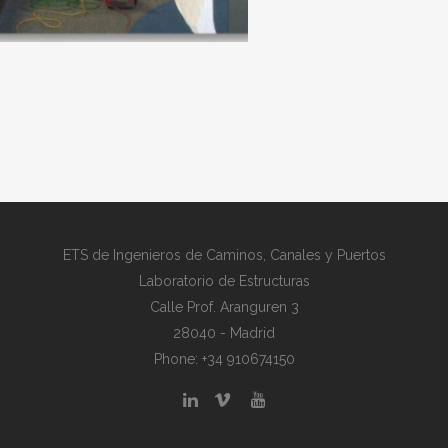
ETS de Ingenieros de Caminos, Canales y Puertos
Laboratorio de Estructuras
Calle Prof. Aranguren 3
28040 - Madrid
Phone: +34 910674150